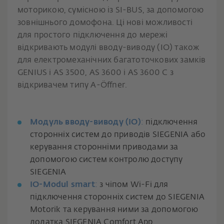
моторикою, сумісною із SI-BUS, за допомогою
зовнішнього домофона. Ці нові можливості
для простого підключення до мережі
відкривають модулі вводу-виводу (IO) також
для електромеханічних багатоточкових замків
GENIUS і AS 3500, AS 3600 і AS 3600 C з
відкривачем типу A-Öffner.
Модуль вводу-виводу (IO)
:
підключення
сторонніх систем до приводів SIEGENIA або
керування сторонніми приводами за
допомогою систем контролю доступу
SIEGENIA
IO-Modul smart
:
з чіпом Wi-Fi для
підключення сторонніх систем до SIEGENIA
Motorik та керування ними за допомогою
додатка SIEGENIA Comfort App