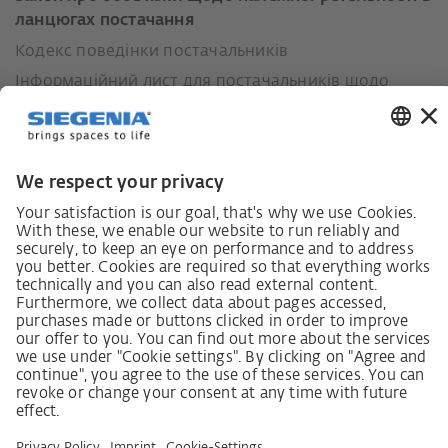
ланцюгах постачання
Кодекс поведінки постачальників
Інформаційний лист для постачальників щодо
Закону про належну обачність у ланцюгах
постачання (LkSG)
Декларація про принципи стратегії у сфері прав
людини
Процедура подання та розгляду скарг відповідно
до Закону про належну обачність у ланцюгах
постачання
Довідкові дані
AGB
Політика конфіденційності
Заява щодо доступності