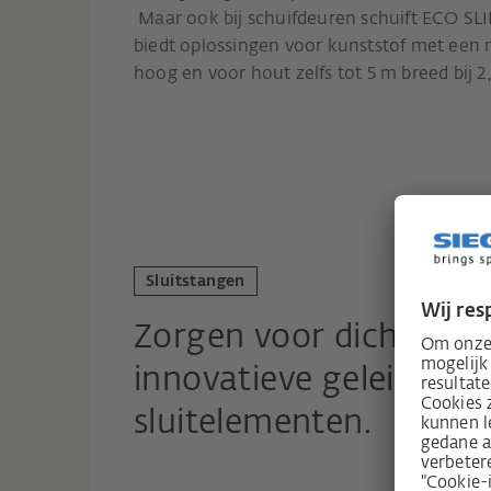
Maar ook bij schuifdeuren schuift ECO SLI
biedt oplossingen voor kunststof met een 
hoog en voor hout zelfs tot 5 m breed bij 
Sluitstangen
Zorgen voor dichtheid e
innovatieve geleidings
sluitelementen.