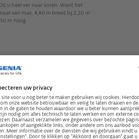
DE u heel ver naar voren. Want het
maat van max. 4,40 m breed bij 2,20 m
2,50 m hoog.
n veiligheid:
- en