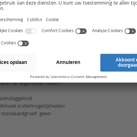
ugel precies en met
n intuïtief de kierventilatie.
staat uit maximaal twee
odigde afdichtkrachten
luitstang en op beide
itelementen in elke hoek
kierventilatiefunctie
ning: ook ideaal bij
ingspen en afgeronde haken
aanslaggeluid
ptimale instelmogelijkheden
-standaardgroef: geen