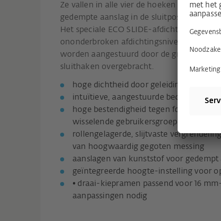
Ze vallen in alle vier de hoeken van de vle
gedempte aanslag in de sluitpositie of starte
Het speciale ECO SLIDE-afdichtsysteem be
ononderbroken afdichtingsniveaus. De ben
worden aangestuurd door de greep via de s
sluithaken overgebracht.
hoge dichtheid door geleidings- en slu
intuïtieve, aangestuurde bediening met 
hoge bestendigheid tegen foutieve bedie
wisselende gebruikersgroepen
rollengelagerde, slijtvaste vergrendel
van hoogwaardig gegoten messing
aanslagen van kunststof voor gedempt 
geïntegreerde hoogte-instelling voor o
• draai-kiepramen passend voor 16 mm
aanpassingen nodig