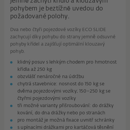
Jemně zachytí křídlo a klouzavým
pohybem je beztížně uvedou do
požadované polohy.
Dva nebo čtyři pojezdové vozíky ECO SLIDE
zachycují díky pohybu do strany jemně odsuvné
pohyby křídel a zajišťují optimální klouzavý
pohyb.
klidný posuv s lehkým chodem pro hmotnost
křídla až 250 kg
obzvlášť nenáročné na údržbu
chytrá stavebnice: nosnost do 150 kg se
dvěma pojezdovými vozíky; 150–250 kg se
čtyřmi pojezdovými vozíky
tři možné varianty přišroubování: do drážky
kování, do dna drážky nebo po stranách
pro montáž je možná fixace uvnitř schránky
s upínacími drážkami pro kartáčová těsnění