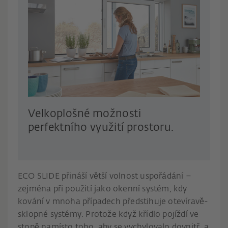
Velkoplošné možnosti
perfektního využití prostoru.
ECO SLIDE přináší větší volnost uspořádání –
zejména při použití jako okenní systém, kdy
kování v mnoha případech předstihuje otevíravě-
sklopné systémy. Protože když křídlo pojíždí ve
stopě namísto toho, aby se vychylovalo dovnitř, a