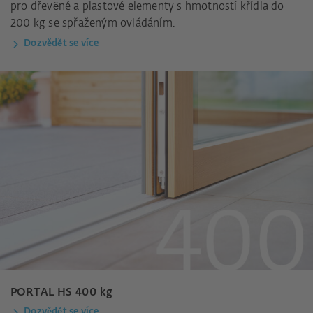
pro dřevěné a plastové elementy s hmotností křídla do
200 kg se spřaženým ovládáním.
Dozvědět se více
PORTAL HS 400 kg
Dozvědět se více