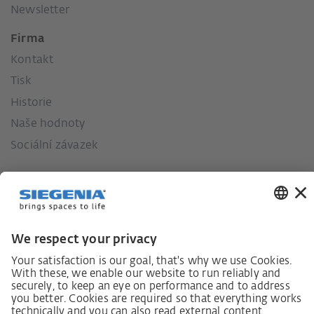
Newsletter
Firma
Kontakt
Tisk
Historie
Naše hodnoty
Sociální závazek
Zákon o náležité péči dodavatelského řetězce
Lieferantenkodex
Grundsatzerklärung Menschenrechtsstrategie