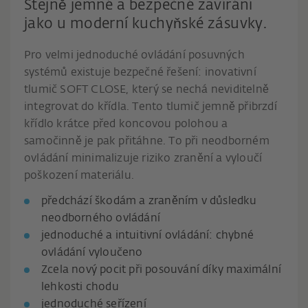
Stejně jemné a bezpečné zavírání
jako u moderní kuchyňské zásuvky.
Pro velmi jednoduché ovládání posuvných
systémů existuje bezpečné řešení: inovativní
tlumič SOFT CLOSE, který se nechá neviditelně
integrovat do křídla. Tento tlumič jemně přibrzdí
křídlo krátce před koncovou polohou a
samočinně je pak přitáhne. To při neodborném
ovládání minimalizuje riziko zranění a vyloučí
poškození materiálu.
předchází škodám a zraněním v důsledku
neodborného ovládání
jednoduché a intuitivní ovládání: chybné
ovládání vyloučeno
Zcela nový pocit při posouvání díky maximální
lehkosti chodu
jednoduché seřízení