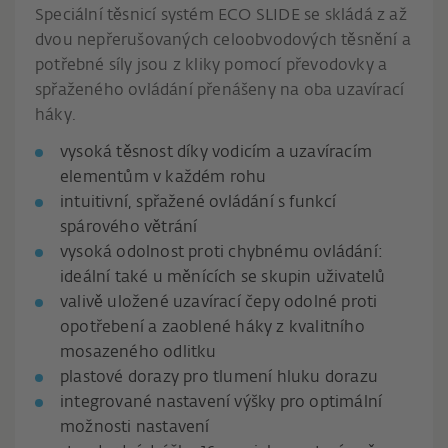
Speciální těsnicí systém ECO SLIDE se skládá z až
dvou nepřerušovaných celoobvodových těsnění a
potřebné síly jsou z kliky pomocí převodovky a
spřaženého ovládání přenášeny na oba uzavírací
háky.
vysoká těsnost díky vodicím a uzavíracím
elementům v každém rohu
intuitivní, spřažené ovládání s funkcí
spárového větrání
vysoká odolnost proti chybnému ovládání:
ideální také u měnících se skupin uživatelů
valivě uložené uzavírací čepy odolné proti
opotřebení a zaoblené háky z kvalitního
mosazeného odlitku
plastové dorazy pro tlumení hluku dorazu
integrované nastavení výšky pro optimální
možnosti nastavení