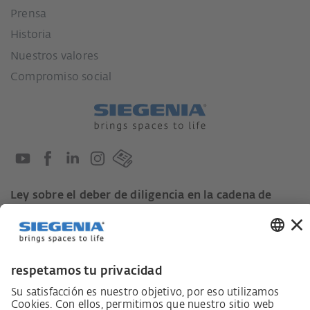
Prensa
Historia
Nuestros valores
Compromiso social
Ley sobre el deber de diligencia en la cadena de
suministro
Código de conducta para proveedores
Ficha informativa LkSG (Ley sobre el deber de
diligencia en la cadena de suministro)
Declaración de principios sobre la estrategia de
derechos humanos