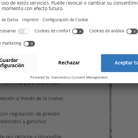
puerta y a la
esario fijar una parte
 continua para diferentes
presión a través de la nueva
con regulación de presión
s redondos y ganchos
e por delante y disponible