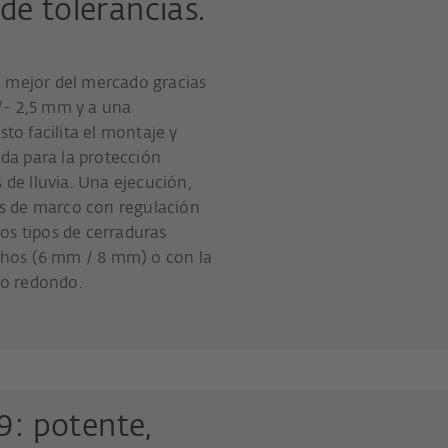
e tolerancias.
a mejor del mercado gracias
+/- 2,5 mm y a una
to facilita el montaje y
da para la protección
s de lluvia. Una ejecución,
as de marco con regulación
los tipos de cerraduras
chos (6 mm / 8 mm) o con la
lo redondo.
9: potente,