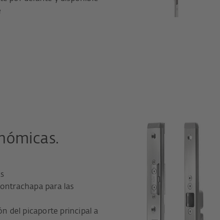
e
onómicas.
as
contrachapa para las
ón del picaporte principal a