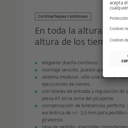
Contrachapas continuas
En toda la altura de la 
altura de los tiempos.
elegante diseño continuo
montaje sencillo, puesto que sólo es nec
sistema modular: sólo una contrachapa
ejecuciones de cierres
con biseles de entrada y regulación de 
pieza AT en la zona del picaporte
compensación de tolerancias perfecta: 
excéntrica de +/- 2,5 mm para pestillo
giratorios
tapa de pestillo: insertable cómodament