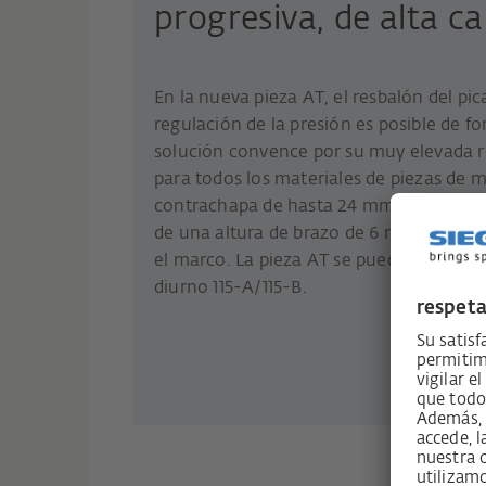
progresiva, de alta ca
En la nueva pieza AT, el resbalón del pic
regulación de la presión es posible de fo
solución convence por su muy elevada r
para todos los materiales de piezas de
contrachapa de hasta 24 mm (AT-118) o s
de una altura de brazo de 6 mm no es n
el marco. La pieza AT se puede combinar
diurno 115-A/115-B.