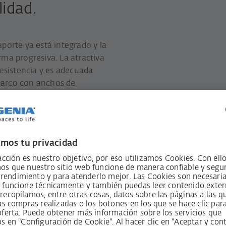
lidad.
aporte ya está integrado y la
rma progresiva. La atractiva
esistencia y es adecuada
 marco con anchos de
uperiores (AT-119). A partir
ecesario ningún fresado en
 sin problemas con el cierre