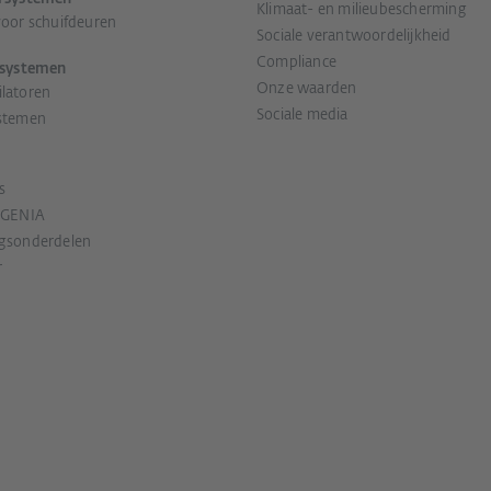
Klimaat- en milieubescherming
voor schuifdeuren
Sociale verantwoordelijkheid
Compliance
esystemen
Onze waarden
latoren
Sociale media
stemen
s
EGENIA
gsonderdelen
r