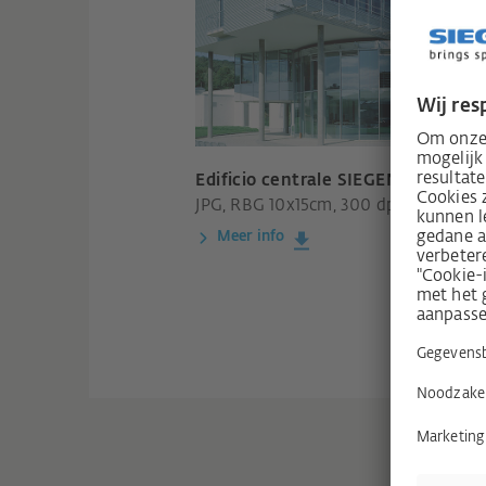
Edificio centrale SIEGENIA
JPG, RBG 10x15cm, 300 dpi
Meer info