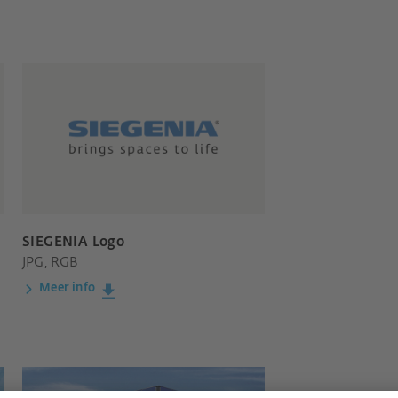
SIEGENIA Logo
JPG, RGB
Meer info