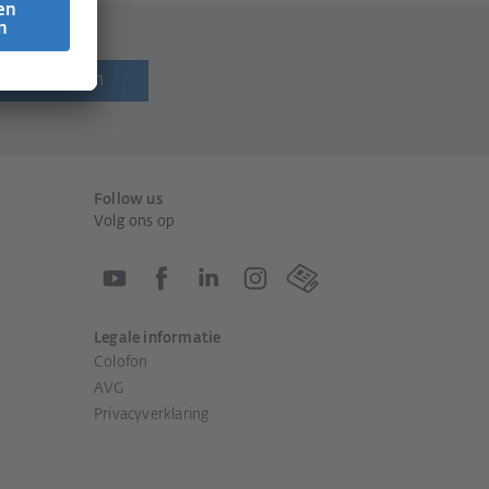
ef ontvangen
Follow us
Volg ons op
Legale informatie
Colofon
AVG
Privacyverklaring