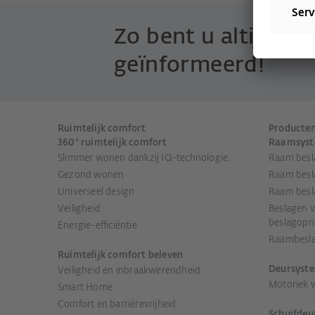
Zo bent u altijd ove
geïnformeerd!
Ruimtelijk comfort
Producte
360° ruimtelijk comfort
Raamsys
Slimmer wonen dankzij IQ-technologie.
Raam besl
Gezond wonen
Raam besl
Universeel design
Raam besl
Veiligheid
Beslagen 
beslagopn
Energie-efficiëntie
Raambesla
Ruimtelijk comfort beleven
Deursyst
Veiligheid en inbraakwerendheid
Motoriek 
Smart Home
Comfort en barrièrevrijheid
Schuifdeu