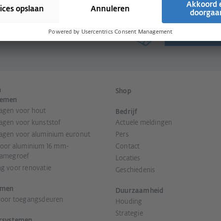
r alles
Nieuwsbri
n
Shop
temen
agen voor hout
Bedrijf
agen voor kunststof
Actuele meldingen
agen voor aluminium euronut
Pers
voor aluminium 16 mm-
Contact
amegroef
Locaties
g voor renovatie
Geschiedenis
emen
Duurzaamheid
voor toegangsdeuren
Houding
Strategie
rsystemen