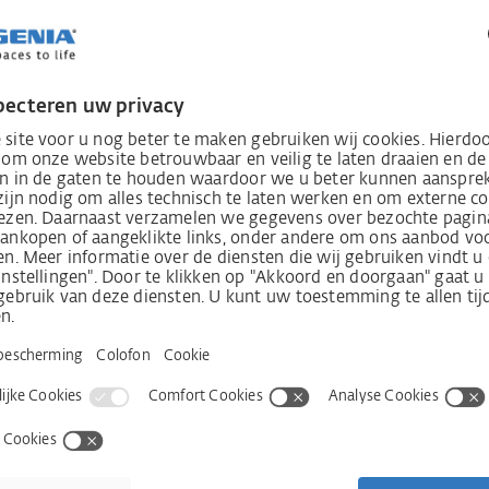
Showroom SIEGENIA
JPG, RGB 10x15cm, 300 dpi
Meer info