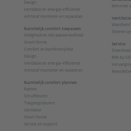
Design
Motoriek 
Ventilatie en energie-efficiëntie
Achteraf monteren en reparaties
Ventilati
Wandventi
Ruimtelijk comfort toepassen
Slimme sy
Veiligheid en inbraakwerendheid
Smart Home
Service
Comfort en barrièrevrijheid
Download
Design
BIM by SI
Ventilatie en energie-efficiëntie
Vervangin
Achteraf monteren en repareren
Newslette
Ruimtelijk comfort plannen
Ramen
Schuifdeuren
Toegangsdeuren
Ventilatie
Smart Home
Service en support