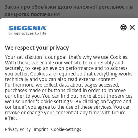
Закон про обов'язки щодо належної ретельності в
ланцюгах постачання
Кодекс поведінки постачальників
Інформаційний лист для постачальників щодо
Закону про належну обачність у ланцюгах
постачання (LkSG)
Декларація про принципи стратегії у сфері прав
людини
Процедура подання та розгляду скарг відповідно
до Закону про належну обачність у ланцюгах
постачання
Довідкові дані
AGB
Політика конфіденційності
Заява щодо доступності