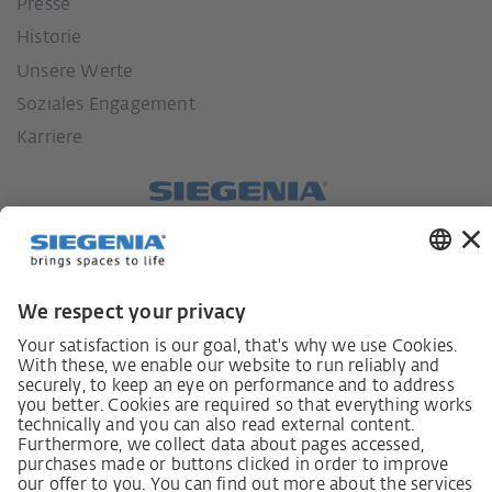
Presse
Historie
Unsere Werte
Soziales Engagement
Karriere
Lieferkettensorgfaltspflichtengesetz
Lieferantenkodex
LkSG-Merkblatt für Lieferanten
Grundsatzerklärung Menschenrechtsstrategie
Beschwerdeverfahren