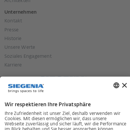
Architekten
Unternehmen
Kontakt
Presse
Historie
Unsere Werte
Soziales Engagement
Karriere
Lieferkettensorgfaltspflichtengesetz
Lieferantenkodex