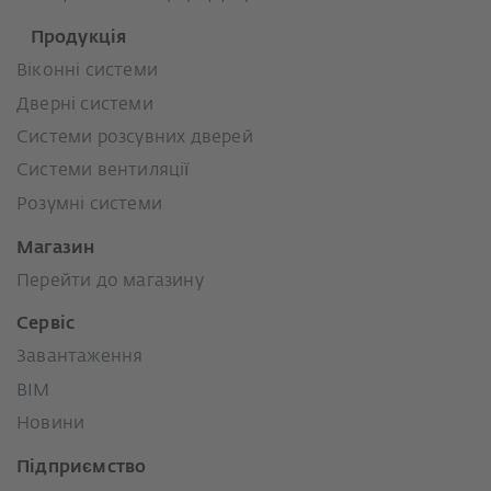
Продукція
Віконні системи
Дверні системи
Системи розсувних дверей
Системи вентиляції
Розумні системи
Магазин
Перейти до магазину
Сервіс
Завантаження
BIM
Новини
Підприємство