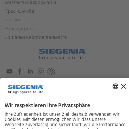
Контактна інформація
Прес-служба
Історія
Наші цінності
Соціальна відповідальність
Закон про обов'язки щодо належної ретельності в
ланцюгах постачання
Кодекс поведінки постачальників
Інформаційний лист для постачальників щодо
Закону про належну обачність у ланцюгах
постачання (LkSG)