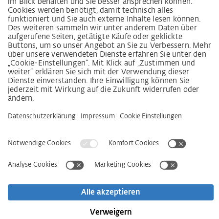
Декларація про принципи стратегії у сфері прав
людини
Процедура подання та розгляду скарг відповідно
до Закону про належну обачність у ланцюгах
постачання
Довідкові дані
AGB
Політика конфіденційності
Заява щодо доступності
Сервіси
Контактна інформація