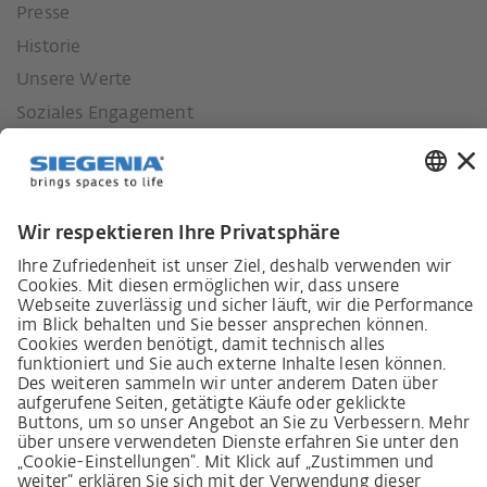
Presse
Historie
Unsere Werte
Soziales Engagement
Karriere
Lieferkettensorgfaltspflichtengesetz
Lieferantenkodex
LkSG-Merkblatt für Lieferanten
Grundsatzerklärung Menschenrechtsstrategie
Beschwerdeverfahren