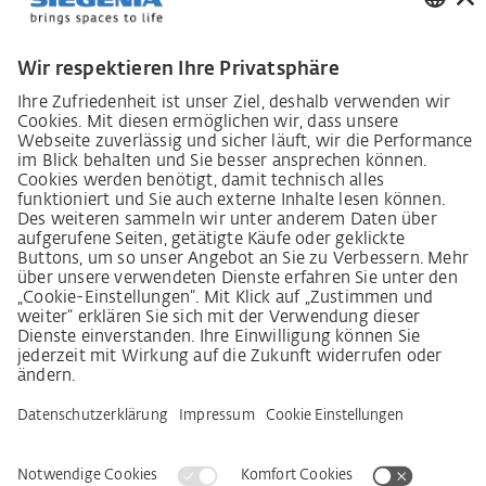
Lieferkettensorgfaltspflichtengesetz
Lieferantenkodex
LkSG-Merkblatt für Lieferanten
Grundsatzerklärung Menschenrechtsstrategie
Beschwerdeverfahren
Impressum
AGB
Datenschutz
Erklärung zur Barrierefreiheit