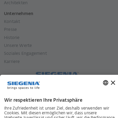
Architekten
Unternehmen
Kontakt
Presse
Historie
Unsere Werte
Soziales Engagement
Karriere
Lieferkettensorgfaltspflichtengesetz
Lieferantenkodex