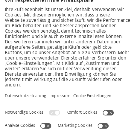
Lieferkettensorgfaltspflichtengesetz
Lieferantenkodex
LkSG-Merkblatt für Lieferanten
Grundsatzerklärung Menschenrechtsstrategie
Beschwerdeverfahren
Impressum
AGB
Datenschutz
Erklärung zur Barrierefreiheit