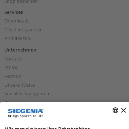
Shop besuchen
Services
Downloads
Geschäftspartner
Architekten
Unternehmen
Kontakt
Presse
Historie
Unsere Werte
Soziales Engagement
Karriere