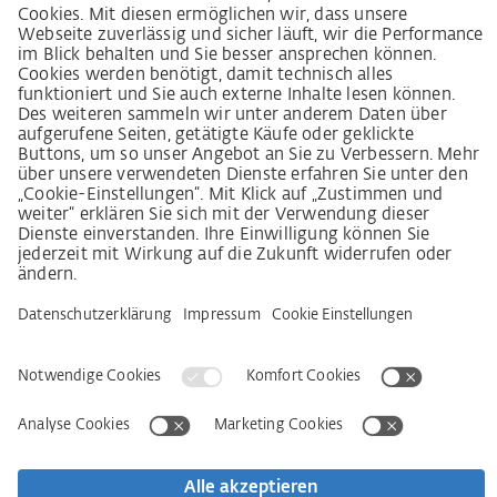
Lieferkettensorgfaltspflichtengesetz
Lieferantenkodex
LkSG-Merkblatt für Lieferanten
Grundsatzerklärung Menschenrechtsstrategie
Beschwerdeverfahren
Impressum
AGB
Datenschutz
Erklärung zur Barrierefreiheit
Services
Kontakt