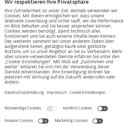
Lieferkettensorgfaltspflichtengesetz
Lieferantenkodex
LkSG-Merkblatt für Lieferanten
Grundsatzerklärung Menschenrechtsstrategie
Beschwerdeverfahren
Impressum
AGB
Datenschutz
Erklärung zur Barrierefreiheit