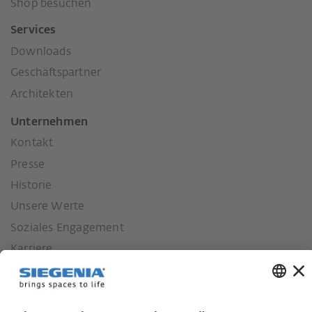
Shop besuchen
Services
Downloads
Geschäftspartner
Architekten
Unternehmen
Kontakt
Presse
Historie
Unsere Werte
Soziales Engagement
Karriere