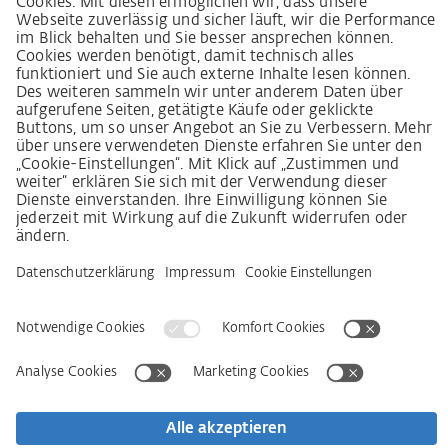
Lieferkettensorgfaltspflichtengesetz
Lieferantenkodex
LkSG-Merkblatt für Lieferanten
Grundsatzerklärung Menschenrechtsstrategie
Beschwerdeverfahren
Impressum
AGB
Datenschutz
Erklärung zur Barrierefreiheit
Services
Kontakt