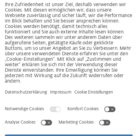
Lieferkettensorgfaltspflichtengesetz
Lieferantenkodex
LkSG-Merkblatt für Lieferanten
Grundsatzerklärung Menschenrechtsstrategie
Beschwerdeverfahren
Impressum
AGB
Datenschutz
Erklärung zur Barrierefreiheit
Services
Kontakt