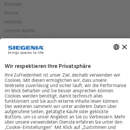
Kontakt
Presse
Historie
Unsere Werte
Soziales Engagement
Karriere
Lieferkettensorgfaltspflichtengesetz
Lieferantenkodex
LkSG-Merkblatt für Lieferanten
Grundsatzerklärung Menschenrechtsstrategie