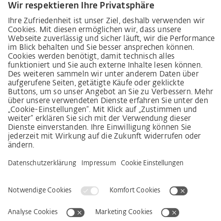
Lieferkettensorgfaltspflichtengesetz
Lieferantenkodex
LkSG-Merkblatt für Lieferanten
Grundsatzerklärung Menschenrechtsstrategie
Beschwerdeverfahren
Impressum
AGB
Datenschutz
Erklärung zur Barrierefreiheit