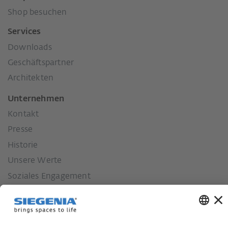
Shop besuchen
Services
Downloads
Geschäftspartner
Architekten
Unternehmen
Kontakt
Presse
Historie
Unsere Werte
Soziales Engagement
Karriere