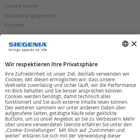
Unsere Werte
Soziales Engagement
Karriere
Lieferkettensorgfaltspflichtengesetz
Lieferantenkodex
LkSG-Merkblatt für Lieferanten
Grundsatzerklärung Menschenrechtsstrategie
Beschwerdeverfahren