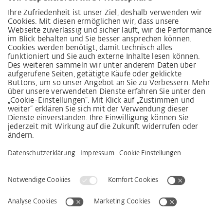
Lieferkettensorgfaltspflichtengesetz
Lieferantenkodex
LkSG-Merkblatt für Lieferanten
Grundsatzerklärung Menschenrechtsstrategie
Beschwerdeverfahren
Impressum
AGB
Datenschutz
Erklärung zur Barrierefreiheit
Services
Kontakt