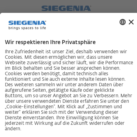
Lieferkettensorgfaltspflichtengesetz
Lieferantenkodex
LkSG-Merkblatt für Lieferanten
Grundsatzerklärung Menschenrechtsstrategie
Beschwerdeverfahren
Impressum
AGB
Datenschutz
Erklärung zur Barrierefreiheit