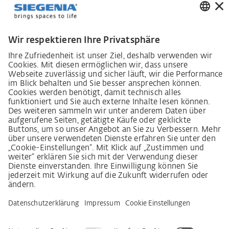
Lieferkettensorgfaltspflichtengesetz
Lieferantenkodex
LkSG-Merkblatt für Lieferanten
Grundsatzerklärung Menschenrechtsstrategie
Beschwerdeverfahren
Impressum
AGB
Datenschutz
Erklärung zur Barrierefreiheit