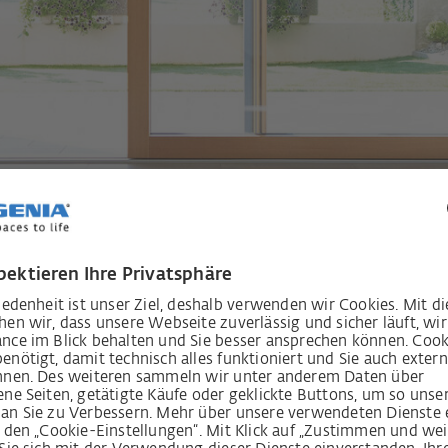
en SIEGENIA
onfiguration,
, transparente