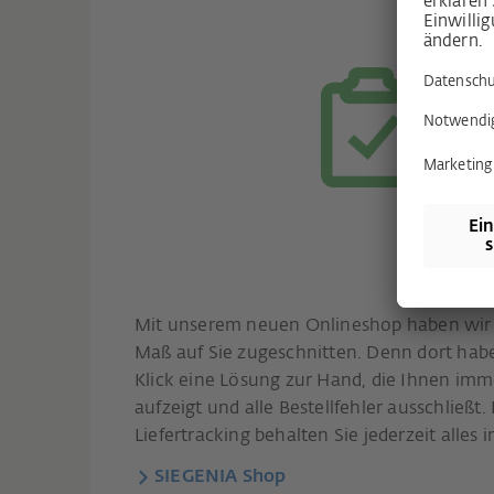
Mit unserem neuen Onlineshop haben wir 
Maß auf Sie zugeschnitten. Denn dort hab
Klick eine Lösung zur Hand, die Ihnen imm
aufzeigt und alle Bestellfehler ausschließt
Liefertracking behalten Sie jederzeit alles 
SIEGENIA Shop