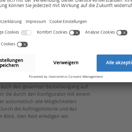
auch den gesamten Bestellvorgang auf
en Sie durch den Konfigurator mit einem
er automatisch alle Möglichkeiten
. Durch die Auftragshistorie und das
im Blick. Den Rest erledigen wir.