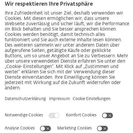
Lieferantenkodex
LkSG-Merkblatt für Lieferanten
Grundsatzerklärung Menschenrechtsstrategie
Beschwerdeverfahren
Impressum
AGB
Datenschutz
Erklärung zur Barrierefreiheit
Services
Kontakt