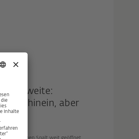
fnungsweite:
schluft hinein, aber
ußen.
er, dass einen Spalt weit geöffnet,