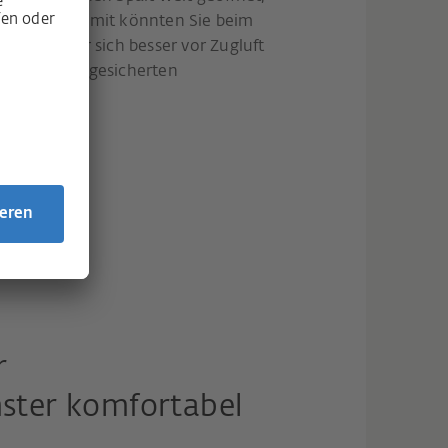
riegelt ist? Damit könnten Sie beim
lassen oder sich besser vor Zugluft
Mit unserer gesicherten
oblem.
r
nster komfortabel
.