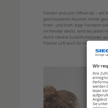
Fenster sind zum Öffnen da – am b
geschlossenen Räumen immer gesun
Dreh- und Dreh-Kipp-Fenstern od
im Fenster steckt, wird das jeden 
durch clevere Zusatzfunktionen au
frischer Luft auch für mehr Raumk