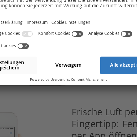
aber gleichzeitig sicher ver
Lüften beruhigt das Haus ver
und Schlagregen schützen. 
Spaltlüftung ist das kein Pr
Mehr erfahren
Frische Luft pe
Fingertipp: Fe
per App öffnen