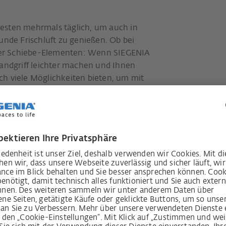
esten mehrmals täglich, um auch in
de Frischluft zu genießen. Ob bei
er Schiebe-Elementen: Wenn SIEGENIA
Handgriff leichter machen und Ihnen
ch viele Möglichkeiten bieten, um mit
omfort zu sorgen.
Die sichere Öf
lässt stetig Fri
Einbrecher dra
Wie wäre es mit einem Fenst