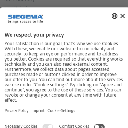
Naše hodnoty
Sociální závazek
Zákon o náležité péči dodavatelského řetězce
Lieferantenkodex
Grundsatzerklärung Menschenrechtsstrategie
Beschwerdeverfahren
Impressum
VOB
Ochrana dat
Prohlášení k bezbariérovosti