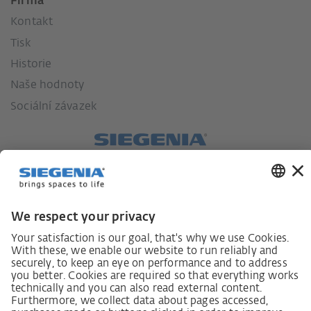
Firma
Kontakt
Tisk
Historie
Naše hodnoty
Sociální závazek
Zákon o náležité péči dodavatelského řetězce
Lieferantenkodex
Grundsatzerklärung Menschenrechtsstrategie
Beschwerdeverfahren