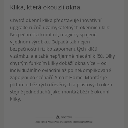
Klika, která okouzlí okna.
Chytrá okenní klika představuje inovativní
upgrade ručně uzamykatelných okenních klik:
Bezpečnost a komfort, magicky spojené
v jednom výrobku. Odpadá tak nejen
bezpečnostní riziko zapomenutých klíčů
v zámku, ale také nepříjemné hledání klíčů. Díky
chytrým funkcím kliky dokáží okna více – od
individuálního ovládání až po nekomplikované
zapojení do scénářů Smart Home. Montáž je
přitom u běžných dřevěných a plastových oken
stejně jednoduchá jako montáž běžné okenní
kliky.