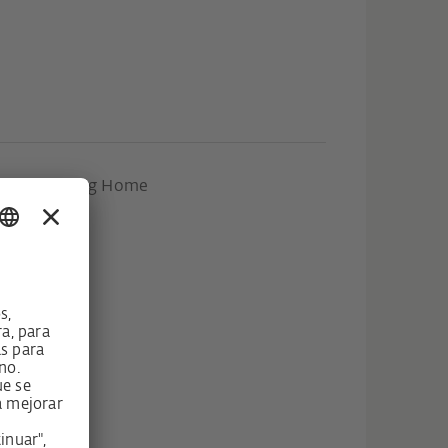
ome y Coming Home
ntral