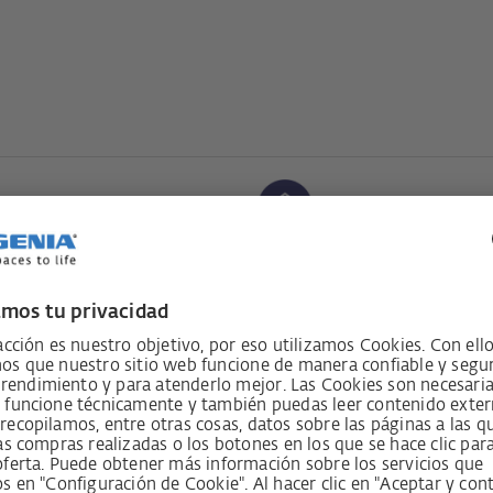
Función Leaving H
Función de cierre ce
Perfil horario
zados