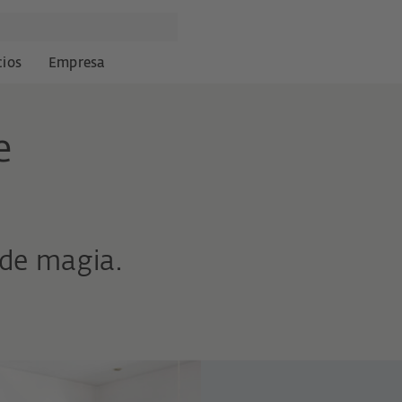
cios
Empresa
e
de magia.