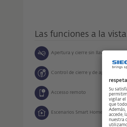
Las funciones a la vista
Apertura y cierre sin llaves
Control de cierre y de apertura
Accesso remoto
Escenarios Smart Home individuali