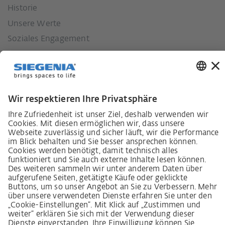
Historie
Unsere Werte
Soziales Engagement
Karriere
Lieferkettensorgfaltspflichtengesetz
Lieferantenkodex
LkSG-Merkblatt für Lieferanten
Grundsatzerklärung Menschenrechtsstrategie
Beschwerdeverfahren