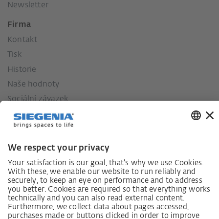
Newsletter
Firma
Kontakt
Tisk
Historie
Naše hodnoty
Sociální závazek
Zákon o náležité péči dodavatelského řetězce
Lieferantenkodex
Grundsatzerklärung Menschenrechtsstrategie