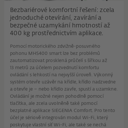
Bezbariérové komfortní řešení: zcela
jednoduché otevírání, zavírání a
bezpečné uzamykání hmotností až
400 kg prostřednictvím aplikace.
Pomocí motorického zdvižně-posuvného
pohonu MHS400 smart lze bez problémů
zautomatizovat prosklená průčelí s šířkou až
13 metrů za účelem pozvednutí komfortu
ovládání s lehkostí na nejvyšší úroveň. Výkonný
systém otevře uzávěr na křídle, křídlo nadzvedne
a otevře je – nebo křídlo zavře, spustí a uzamkne.
Ovládání je možné nejen pohodlně pomocí
tlačítka, ale zcela uvolněně také pomocí
bezplatné aplikace SIEGENIA Comfort. Pro tento
účel je sériově integrován modul Wi-Fi, který
poskytuje vlastní síť Wi-Fi, ale také se nechá