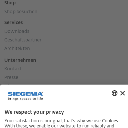
Shop
Shop besuchen
Services
Downloads
Geschäftspartner
Architekten
Unternehmen
Kontakt
Presse
Historie
Unsere Werte
Soziales Engagement
Karriere