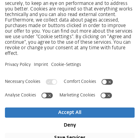
Lieferkettensorgfaltspflichtengesetz
Lieferantenkodex
LkSG-Merkblatt für Lieferanten
Grundsatzerklärung Menschenrechtsstrategie
Beschwerdeverfahren
Impressum
AGB
Datenschutz
Erklärung zur Barrierefreiheit