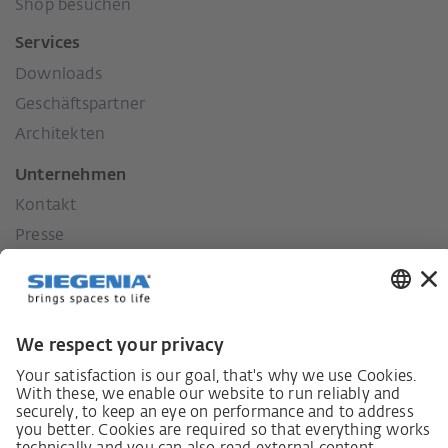
Shop besuchen
Services
Downloads
Geschäftspartner
Architekten
Unternehmen
Kontakt
Presse
Historie
Unsere Werte
Soziales Engagement
Karriere