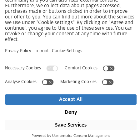
Lieferkettensorgfaltspflichtengesetz
Lieferantenkodex
LkSG-Merkblatt für Lieferanten
Grundsatzerklärung Menschenrechtsstrategie
Beschwerdeverfahren
Impressum
AGB
Datenschutz
Erklärung zur Barrierefreiheit