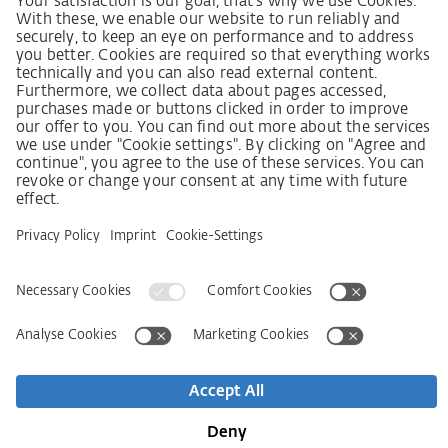
Lieferkettensorgfaltspflichtengesetz
Lieferantenkodex
LkSG-Merkblatt für Lieferanten
Grundsatzerklärung Menschenrechtsstrategie
Beschwerdeverfahren
Impressum
AGB
Datenschutz
Erklärung zur Barrierefreiheit