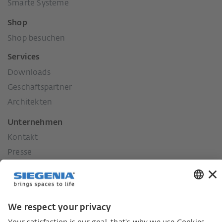
Smarte Systeme
Shop
Shop besuchen
Services
Downloads
Geschäftspartner
Architekten
Unternehmen
Kontakt
Presse
Historie
Unsere Werte
Soziales Engagement
Karriere