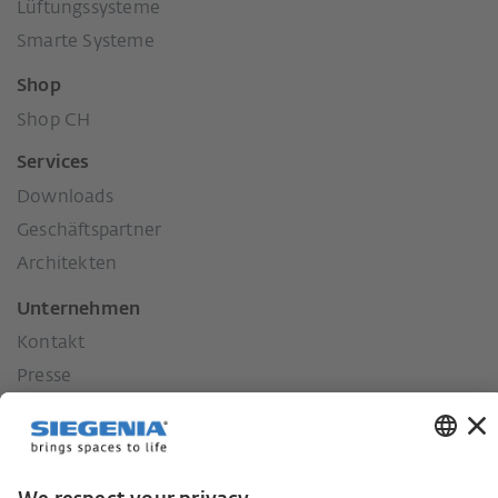
Lüftungssysteme
Smarte Systeme
Shop
Shop CH
Services
Downloads
Geschäftspartner
Architekten
Unternehmen
Kontakt
Presse
Historie
Unsere Werte
Soziales Engagement