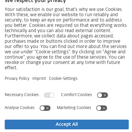
Karriere
Lieferkettensorgfaltspflichtengesetz
Lieferantenkodex
LkSG-Merkblatt für Lieferanten
Grundsatzerklärung Menschenrechtsstrategie
Beschwerdeverfahren
Impressum
AGB
Datenschutz
Erklärung zur Barrierefreiheit