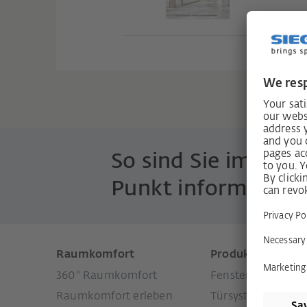
H40
So sind Sie immer 
Punkt informiert!
Raumkomfort
Produkte
360° Raumkomfort
Fenstersysteme
Raumkomfort erleben
Türsysteme