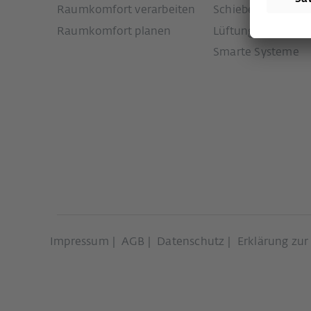
Raumkomfort verarbeiten
Schiebetürsystem
Raumkomfort planen
Lüftungssysteme
Smarte Systeme
Impressum
AGB
Datenschutz
Erklärung zur 