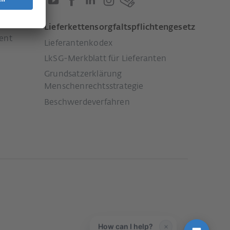
Lieferkettensorgfaltspflichtengesetz
ent
Lieferantenkodex
LkSG-Merkblatt für Lieferanten
Grundsatzerklärung
Menschenrechtsstrategie
Beschwerdeverfahren