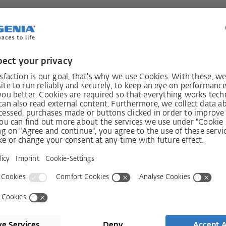
04.2849
auf den
Newslette
Shop
Unternehmen
Shop besuchen
Kontakt
Presse
Services