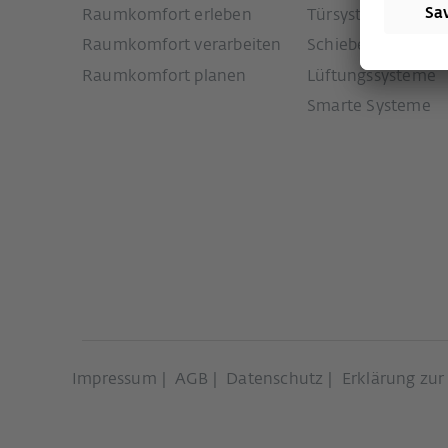
Raumkomfort erleben
Türsysteme
Raumkomfort verarbeiten
Schiebetürsystem
Raumkomfort planen
Lüftungssysteme
Smarte Systeme
Impressum
AGB
Datenschutz
Erklärung zur 