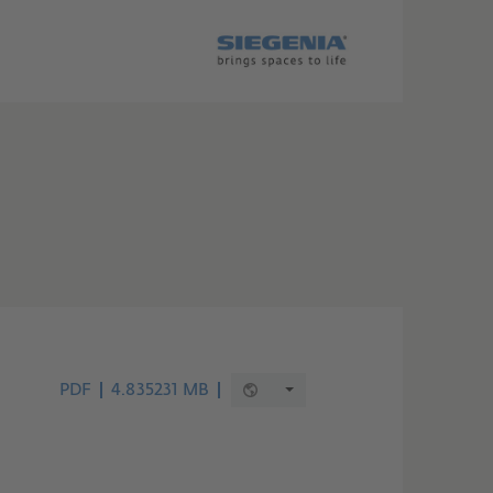
PDF
4.835231 MB