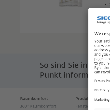
H40
So sind Sie immer 
Punkt informiert!
Raumkomfort
Produkte
360° Raumkomfort
Fenstersysteme