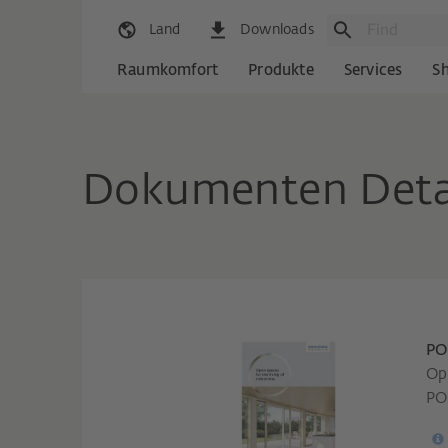
Land
Downloads
Raumkomfort
Produkte
Services
S
Dokumenten Deta
PO
Op
PO