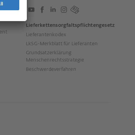
Lieferkettensorgfaltspflichtengesetz
ent
Lieferantenkodex
LkSG-Merkblatt für Lieferanten
Grundsatzerklärung
Menschenrechtsstrategie
Beschwerdeverfahren