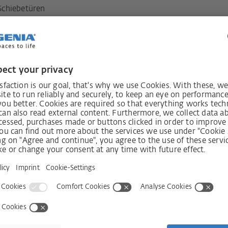
Schiebetüren
04.2849
auf den
Newslette
Shop
Unternehmen
Shop CH
Kontakt