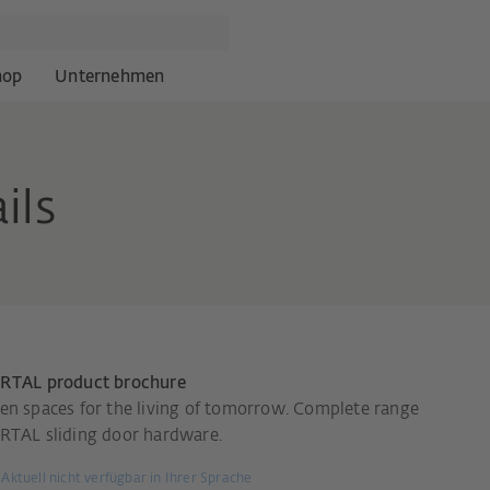
hop
Unternehmen
ils
RTAL product brochure
en spaces for the living of tomorrow. Complete range
RTAL sliding door hardware.
Aktuell nicht verfügbar in Ihrer Sprache