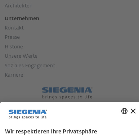
Architekten
Unternehmen
Kontakt
Presse
Historie
Unsere Werte
Soziales Engagement
Karriere
Lieferkettensorgfaltspflichtengesetz
Lieferantenkodex