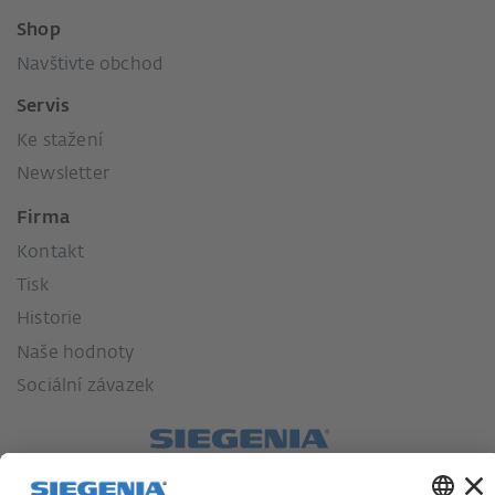
Shop
Navštivte obchod
Servis
Ke stažení
Newsletter
Firma
Kontakt
Tisk
Historie
Naše hodnoty
Sociální závazek