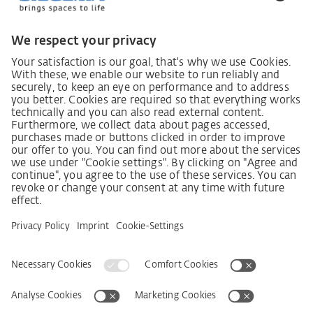
Zákon o náležité péči dodavatelského řetězce
Lieferantenkodex
Grundsatzerklärung Menschenrechtsstrategie
Beschwerdeverfahren
Impressum
VOB
Ochrana dat
Prohlášení k bezbariérovosti
Kontakt