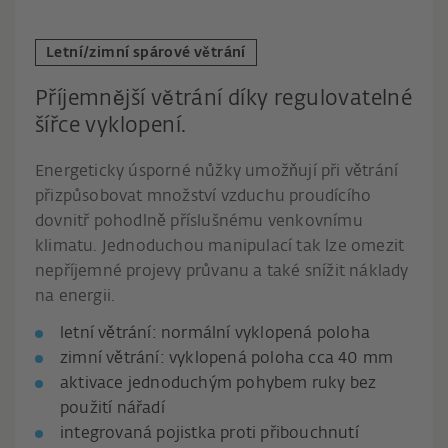
Letní/zimní spárové větrání
Příjemnější větrání díky regulovatelné
šířce vyklopení.
Energeticky úsporné nůžky umožňují při větrání
přizpůsobovat množství vzduchu proudícího
dovnitř pohodlně příslušnému venkovnímu
klimatu. Jednoduchou manipulací tak lze omezit
nepříjemné projevy průvanu a také snížit náklady
na energii.
letní větrání: normální vyklopená poloha
zimní větrání: vyklopená poloha cca 40 mm
aktivace jednoduchým pohybem ruky bez
použití nářadí
integrovaná pojistka proti přibouchnutí