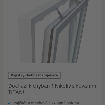
Pojistky chybné manipulace
Dochází k chybám? Nikoliv s kováním
TITAN!
zajištěná otevíravá a sklopná poloha