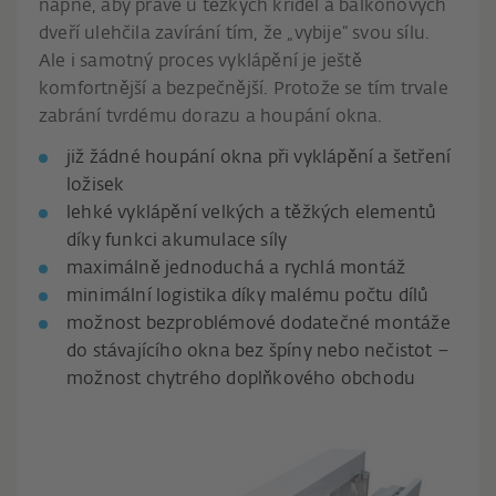
napne, aby právě u těžkých křídel a balkónových
dveří ulehčila zavírání tím, že „vybije“ svou sílu.
Ale i samotný proces vyklápění je ještě
komfortnější a bezpečnější. Protože se tím trvale
zabrání tvrdému dorazu a houpání okna.
již žádné houpání okna při vyklápění a šetření
ložisek
lehké vyklápění velkých a těžkých elementů
díky funkci akumulace síly
maximálně jednoduchá a rychlá montáž
minimální logistika díky malému počtu dílů
možnost bezproblémové dodatečné montáže
do stávajícího okna bez špíny nebo nečistot –
možnost chytrého doplňkového obchodu