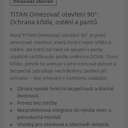
Omezovač otevření
TITAN Omezovač otevření 90°:
Ochrana křídla, ostění a pantů
Nový TITAN Omezovač otevření 90° je první
omezovač otevření, který chrání nejen křídlo a
ostění, ale který byl také ve spojení s panty
úspěšně certifikován podle směrnice DOEB. Tlumí
křídlo, jemně ho aretuje v jeho koncové poloze a
bezpečně zabraňuje nechtěnému zavření při
průvanu – bez omezení v komfortu ovládání.
Záruka vysoké funkční bezpečnosti a dlouhé
životnosti
Provoz bez údržby
Bezproblémová integrace do výroby oken a
jednoduchá montáž
Vhodný pro otevíravá a otevíravě-sklopná