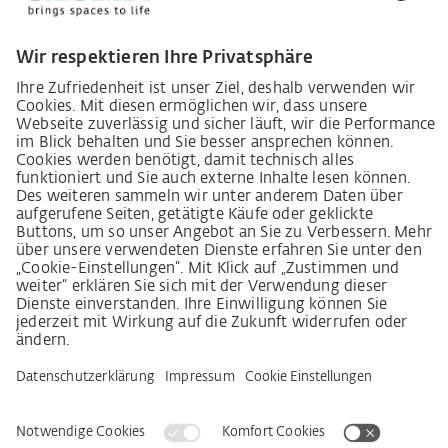
Lieferkettensorgfaltspflichtengesetz
Lieferantenkodex
LkSG-Merkblatt für Lieferanten
Grundsatzerklärung Menschenrechtsstrategie
Beschwerdeverfahren
Impressum
AGB
Datenschutz
Erklärung zur Barrierefreiheit