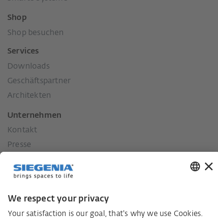
Shop
Shop besuchen
Services
Downloads
Geschäftspartner
Architekten
Unternehmen
Kontakt
Presse
Historie
Unsere Werte
Soziales Engagement
Karriere