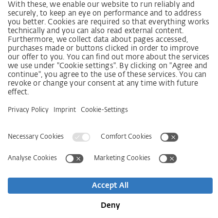
Lieferkettensorgfaltspflichtengesetz
Lieferantenkodex
LkSG-Merkblatt für Lieferanten
Grundsatzerklärung Menschenrechtsstrategie
Beschwerdeverfahren
Impressum
AGB
Datenschutz
Erklärung zur Barrierefreiheit