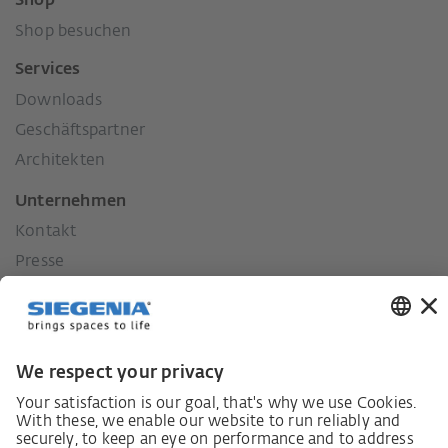
Shop
Shop besuchen
Services
Downloads
Geschäftspartner
Architekten
Unternehmen
Kontakt
Presse
Historie
Unsere Werte
Soziales Engagement
Karriere