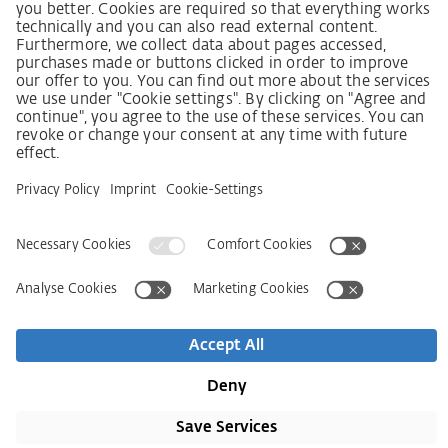
Lieferkettensorgfaltspflichtengesetz
Lieferantenkodex
LkSG-Merkblatt für Lieferanten
Grundsatzerklärung Menschenrechtsstrategie
Beschwerdeverfahren
Impressum
AGB
Datenschutz
Erklärung zur Barrierefreiheit