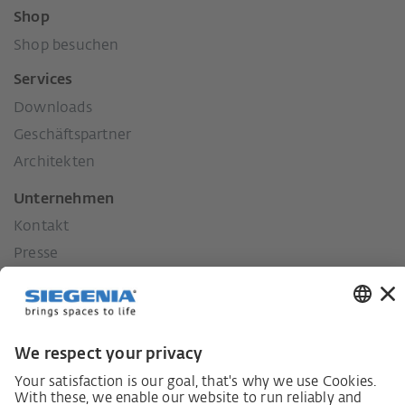
Shop
Shop besuchen
Services
Downloads
Geschäftspartner
Architekten
Unternehmen
Kontakt
Presse
Historie
Unsere Werte
Soziales Engagement
Karriere