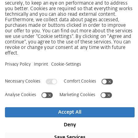
Lieferkettensorgfaltspflichtengesetz
Lieferantenkodex
LkSG-Merkblatt für Lieferanten
Grundsatzerklärung Menschenrechtsstrategie
Beschwerdeverfahren
Impressum
AGB
Datenschutz
Erklärung zur Barrierefreiheit