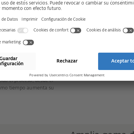
U hará de
ística.
tema modular ALU, que
e componentes individuales
 extrema libertad de diseño.
ian solo en sus bisagras y
ente con los cierres,
todo el proceso, desde el
ismo tiempo aumenta su