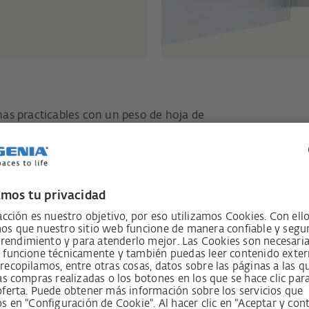
as practicables con un peso de hoja de
iante la bisagra central de hoja
ntar la protección acústica y térmica
ado individual
rancias de producción y de montaje
al sistema modular ALU