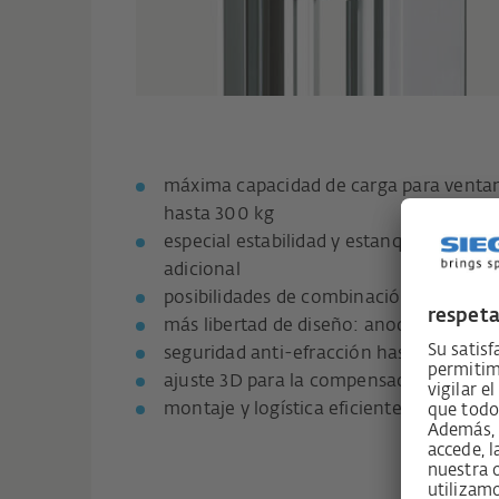
máxima capacidad de carga para ventan
hasta 300 kg
especial estabilidad y estanqueidad med
adicional
posibilidades de combinación para aume
más libertad de diseño: anodizado o lac
seguridad anti-efracción hasta RC3
ajuste 3D para la compensación de tole
montaje y logística eficientes gracias 