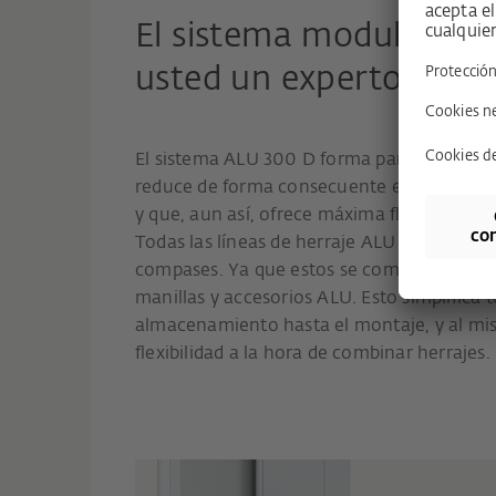
El sistema modular AL
usted un experto en log
El sistema ALU 300 D forma parte del sis
reduce de forma consecuente el número d
y que, aun así, ofrece máxima flexibilidad y
Todas las líneas de herraje ALU se diferenc
compases. Ya que estos se combinan librem
manillas y accesorios ALU. Esto simplifica 
almacenamiento hasta el montaje, y al m
flexibilidad a la hora de combinar herrajes.