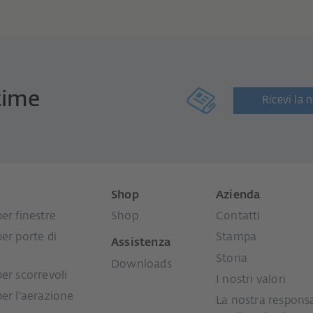
time
Ricevi la 
i
Shop
Azienda
er finestre
Shop
Contatti
per porte di
Stampa
Assistenza
Storia
Downloads
per scorrevoli
I nostri valori
per l'aerazione
La nostra responsa