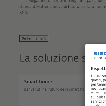
e il collegamento in rete intelligenti, spaziando
standard Matter a prova di futuro per la smart h
KNX.
Sistemi smart
La soluzione smar
Smart home
Benvenuti nel futuro della smart home di SIEGE