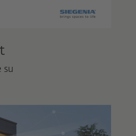
t
e su