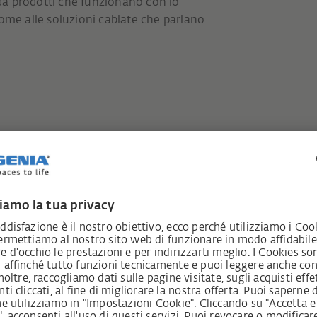
 da prodotti che funzionano con lo
ome alle soluzioni cablate che parlano
t giusta per ogni esig
NIA.