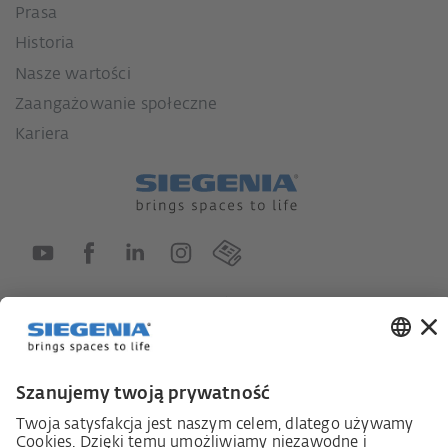
Prasa
Historia
Nasze wartości
Zaangażowanie społeczne
Kariera
Ustawa o nadzorze nad łańcuchami dostaw
Kodeks postępowania dostawcy
Informacja dotycząca ustawy o należytej staranności
w łańcuchu dostaw (niem. LkSG)
Deklaracja zasad strategii w zakresie praw człowieka