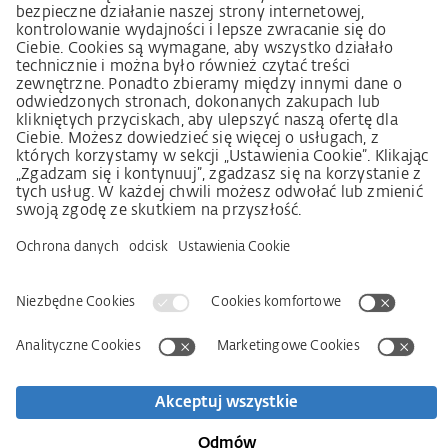
Procedura składania skarg zgodnie z §§ 8, 9 ustawy o
należytej staranności w łańcuchu dostaw (niem. LkSG)
Imprint
OWS
Oświadczenie o ochronie danych osobowych
Informacja o realizowanej strategii podatkowej
Deklaracja dostępności
Kontakt
Newsletter
Wyszukiwarka partnerów