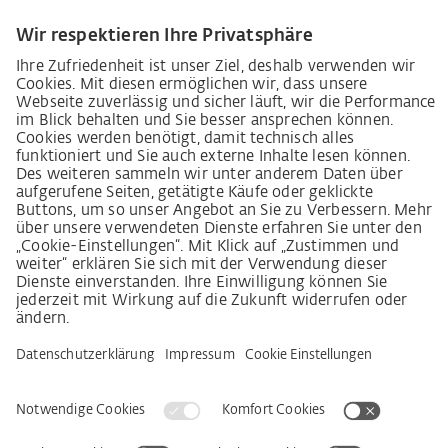
Lieferkettensorgfaltspflichtengesetz
Lieferantenkodex
LkSG-Merkblatt für Lieferanten
Grundsatzerklärung Menschenrechtsstrategie
Beschwerdeverfahren
Impressum
AGB
Datenschutz
Erklärung zur Barrierefreiheit