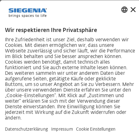
Karriere
Lieferkettensorgfaltspflichtengesetz
Lieferantenkodex
LkSG-Merkblatt für Lieferanten
Grundsatzerklärung Menschenrechtsstrategie
Beschwerdeverfahren
Impressum
AGB
Datenschutz
Erklärung zur Barrierefreiheit