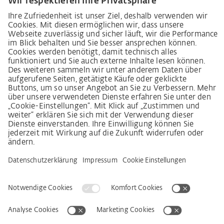
Lieferkettensorgfaltspflichtengesetz
Lieferantenkodex
LkSG-Merkblatt für Lieferanten
Grundsatzerklärung Menschenrechtsstrategie
Beschwerdeverfahren
Impressum
AGB
Datenschutz
Erklärung zur Barrierefreiheit