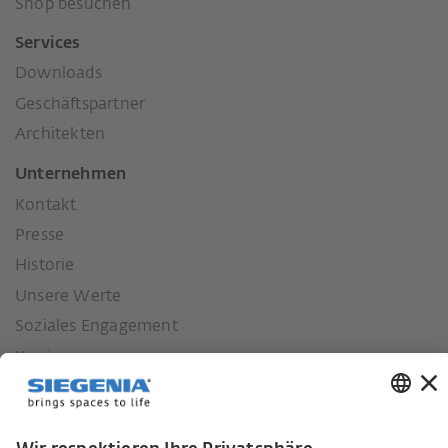
Shop besuchen
Services
Downloads
Geschäftspartner
Architekten
Unternehmen
Kontakt
Presse
Historie
Unsere Werte
Soziales Engagement
Karriere